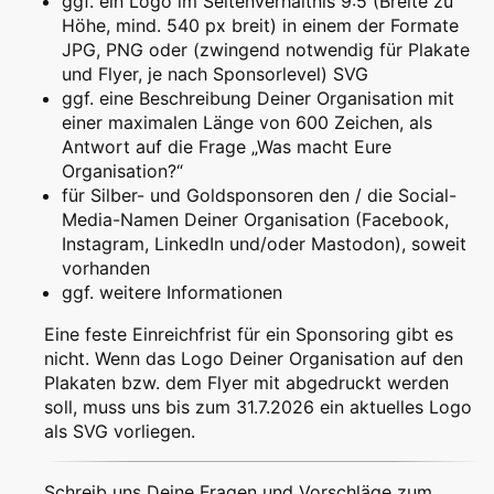
ggf. ein Logo im Seitenverhältnis 9:5 (Breite zu
Höhe, mind. 540 px breit) in einem der Formate
JPG, PNG oder (zwingend notwendig für Plakate
und Flyer, je nach Sponsorlevel) SVG
ggf. eine Beschreibung Deiner Organisation mit
einer maximalen Länge von 600 Zeichen, als
Antwort auf die Frage „Was macht Eure
Organisation?“
für Silber- und Goldsponsoren den / die Social-
Media-Namen Deiner Organisation (Facebook,
Instagram, LinkedIn und/oder Mastodon), soweit
vorhanden
ggf. weitere Informationen
Eine feste Einreichfrist für ein Sponsoring gibt es
nicht. Wenn das Logo Deiner Organisation auf den
Plakaten bzw. dem Flyer mit abgedruckt werden
soll, muss uns bis zum 31.7.2026 ein aktuelles Logo
als SVG vorliegen.
Schreib uns Deine Fragen und Vorschläge zum