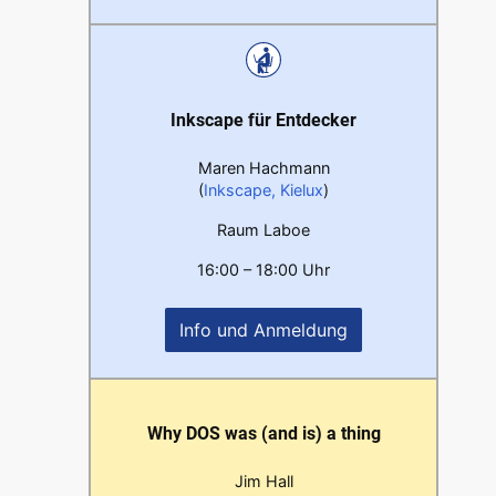
Inkscape für Entdecker
Maren Hachmann
(
Inkscape, Kielux
)
Raum Laboe
16:00 – 18:00 Uhr
Info und Anmeldung
Why DOS was (and is) a thing
Jim Hall